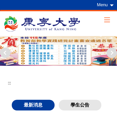
跳
Menu
到
主
要
內
容
區
:::
最新消息
學生公告